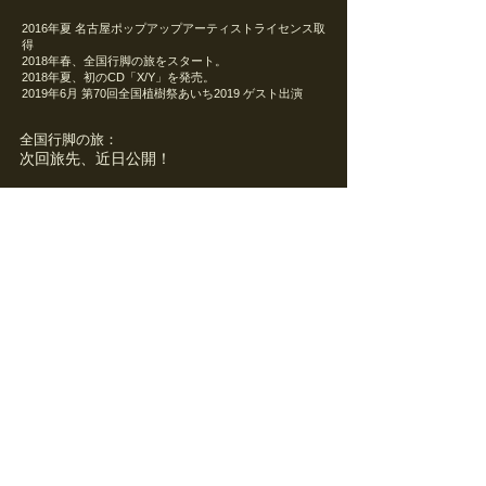
2016年夏 名古屋ポップアップアーティストライセンス取
得
2018年春、全国行脚の旅をスタート。
2018年夏、初のCD「X/Y」を発売。
2019年6月 第70回全国植樹祭あいち2019 ゲスト出演
​全国行脚の旅：
次回旅先、近日公開！
BUY IT NOW >
​外部サイト
BASE「小久保STUDIO」
へ移動します。
Movies​