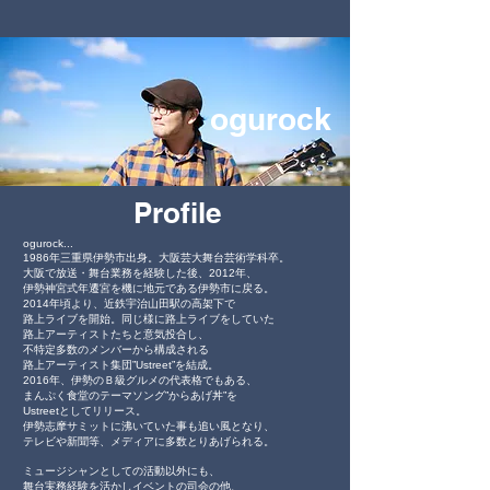
ogurock
Profile
ogurock...
1986年三重県伊勢市出身。大阪芸大舞台芸術学科卒。
大阪で放送・舞台業務を経験した後、2012年、
伊勢神宮式年遷宮を機に地元である伊勢市に戻る。
2014年頃より、近鉄宇治山田駅の高架下で
路上ライブを開始。同じ様に路上ライブをしていた
路上アーティストたちと意気投合し、
不特定多数のメンバーから構成される
路上アーティスト集団”Ustreet”を結成。
2016年、伊勢のＢ級グルメの代表格でもある、
まんぷく食堂のテーマソング”からあげ丼”を
Ustreetとしてリリース。
伊勢志摩サミットに沸いていた事も追い風となり、
テレビや新聞等、メディアに多数とりあげられる。
ミュージシャンとしての活動以外にも、
舞台実務経験を活かしイベントの司会の他、