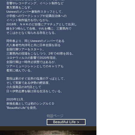
音響やレコーディング、イベント制作など
裏方業務もこなす。
Ustreetのメンバー兼制作スタッフとして、
小学校へのワークショップや近隣自治体への
イベント制作協力を行いながら、
2018年、ＮＨＫのど自慢にアマチュアとして出演し
鐘を3つ鳴らして合格。それを機に、三重県内で
そこはかとなく知られる存在となる。
同年春より、同じUstreetのメンバーである
尺八奏者竹内洋司と共に日本全国を回る
全国行脚ツアーをスタート。
三重県内の現場をこなしつつ、2年で40県を回る。
コロナウィルスの影響で2020年現在、
全国行脚は一時停止状態ではあるが、
ツアーミュージシャンとしてのキャリアも
着実に積んでいる。
普段は家のすぐ近所の塩屋の下っぱとして、
そして実家である伊勢の鰹節屋、
小久保商店の3代目として
日々伊勢志摩を駆け回る生活をしている。
2020年11月、
単独名義としては初のシングルＣＤ
”Beautiful Life"を発売。
特設ページ
Beautiful Life >