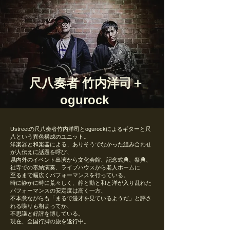
尺八奏者 竹内洋司＋
ogurock
Ustreetの尺八奏者竹内洋司とogurockによるギターと尺
八という異色構成のユニット。
洋楽器と和楽器による、
ありそうでなかった組み合わせ
が人伝えに話題を呼び、
県内外のイベント出演から
文化会館、記念式典、祭典、
社寺での奉納演奏、ライブハウスから老人ホームに
至るまで幅広くパフォーマンスを
行っている。
時に静かに時に荒々しく、静と動と和と洋が入り乱れた
パフォーマンスの安定度は高く一方、
不本意ながらも
「まるで漫才を見ているようだ」と評さ
れる喋りも相まってか、
不思議と好評を博している。
現在、全国行脚の旅を遂行中。